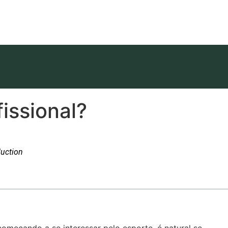
issional?
duction
começando a se interessar pelo esporte, é natural se