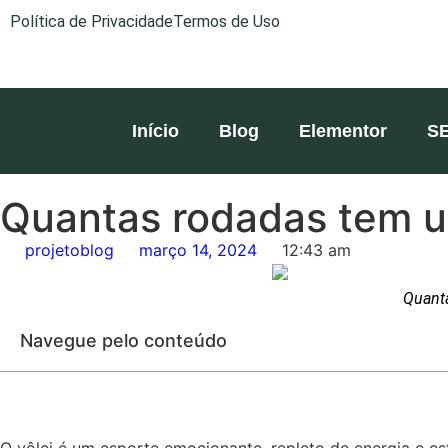
Política de Privacidade
Termos de Uso
Início
Blog
Elementor
S
Quantas rodadas tem um
projetoblog
março 14, 2024
12:43 am
Quanta
Navegue pelo conteúdo
O vôlei é um esporte emocionante, repleto de energia e es