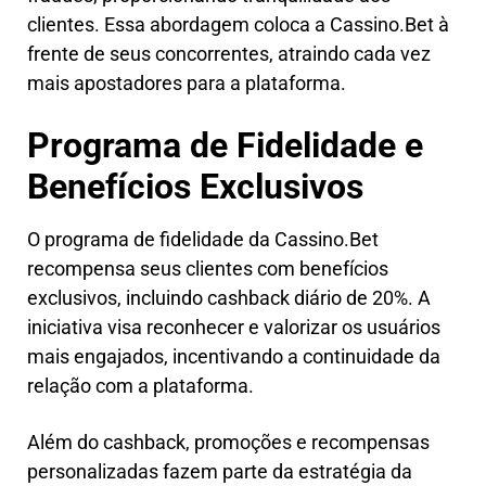
clientes. Essa abordagem coloca a Cassino.Bet à
frente de seus concorrentes, atraindo cada vez
mais apostadores para a plataforma.
Programa de Fidelidade e
Benefícios Exclusivos
O programa de fidelidade da Cassino.Bet
recompensa seus clientes com benefícios
exclusivos, incluindo cashback diário de 20%. A
iniciativa visa reconhecer e valorizar os usuários
mais engajados, incentivando a continuidade da
relação com a plataforma.
Além do cashback, promoções e recompensas
personalizadas fazem parte da estratégia da