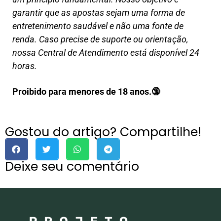
garantir que as apostas sejam uma forma de
entretenimento saudável e não uma fonte de
renda. Caso precise de suporte ou orientação,
nossa Central de Atendimento está disponível 24
horas.
Proibido para menores de 18 anos.🔞
Gostou do artigo? Compartilhe!
Deixe seu comentário