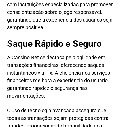
com instituições especializadas para promover
conscientização sobre o jogo responsável,
garantindo que a experiência dos usuários seja
sempre positiva.
Saque Rápido e Seguro
A Cassino.Bet se destaca pela agilidade em
transações financeiras, oferecendo saques
instantâneos via Pix. A eficiência nos serviços
financeiros melhora a experiência do usuário,
garantindo rapidez e segurança nas
movimentações.
O uso de tecnologia avançada assegura que
todas as transações sejam protegidas contra
fraudes, proporcionando tranquilidade aos