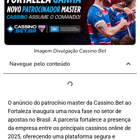
Imagem Divulgação Cassino Bet
Navegue pelo conteúdo
O anúncio do patrocínio master da Cassino.Bet ao
Fortaleza inaugura uma nova fase no setor de
apostas no Brasil. A parceria fortalece a presença
da empresa entre os principais cassinos online de
2025, oferecendo uma plataforma segura e