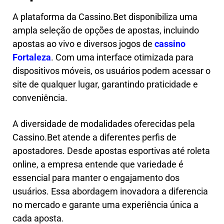
A plataforma da Cassino.Bet disponibiliza uma
ampla seleção de opções de apostas, incluindo
apostas ao vivo e diversos jogos de
cassino
Fortaleza
. Com uma interface otimizada para
dispositivos móveis, os usuários podem acessar o
site de qualquer lugar, garantindo praticidade e
conveniência.
A diversidade de modalidades oferecidas pela
Cassino.Bet atende a diferentes perfis de
apostadores. Desde apostas esportivas até roleta
online, a empresa entende que variedade é
essencial para manter o engajamento dos
usuários. Essa abordagem inovadora a diferencia
no mercado e garante uma experiência única a
cada aposta.