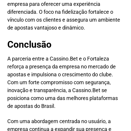
empresa para oferecer uma experiência
diferenciada. O foco na fidelização fortalece o
vínculo com os clientes e assegura um ambiente
de apostas vantajoso e dinâmico.
Conclusão
A parceria entre a Cassino.Bet e o Fortaleza
reforça a presença da empresa no mercado de
apostas e impulsiona o crescimento do clube.
Com um forte compromisso com segurança,
inovação e transparência, a Cassino.Bet se
posiciona como uma das melhores plataformas
de apostas do Brasil.
Com uma abordagem centrada no usuário, a
empresa continua a expandir sua presença e