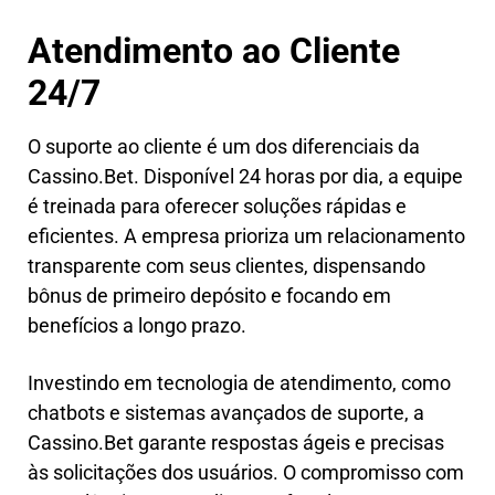
Atendimento ao Cliente
24/7
O suporte ao cliente é um dos diferenciais da
Cassino.Bet. Disponível 24 horas por dia, a equipe
é treinada para oferecer soluções rápidas e
eficientes. A empresa prioriza um relacionamento
transparente com seus clientes, dispensando
bônus de primeiro depósito e focando em
benefícios a longo prazo.
Investindo em tecnologia de atendimento, como
chatbots e sistemas avançados de suporte, a
Cassino.Bet garante respostas ágeis e precisas
às solicitações dos usuários. O compromisso com