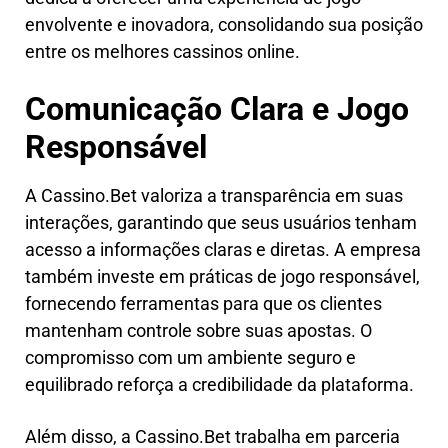
envolvente e inovadora, consolidando sua posição
entre os melhores cassinos online.
Comunicação Clara e Jogo
Responsável
A Cassino.Bet valoriza a transparência em suas
interações, garantindo que seus usuários tenham
acesso a informações claras e diretas. A empresa
também investe em práticas de jogo responsável,
fornecendo ferramentas para que os clientes
mantenham controle sobre suas apostas. O
compromisso com um ambiente seguro e
equilibrado reforça a credibilidade da plataforma.
Além disso, a Cassino.Bet trabalha em parceria