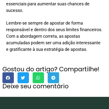
essenciais para aumentar suas chances de
sucesso.
Lembre-se sempre de apostar de forma
responsável e dentro dos seus limites financeiros.
Com a abordagem correta, as apostas
acumuladas podem ser uma adição interessante
e gratificante à sua estratégia de apostas.
Gostou do artigo? Compartilhe!
Deixe seu comentário