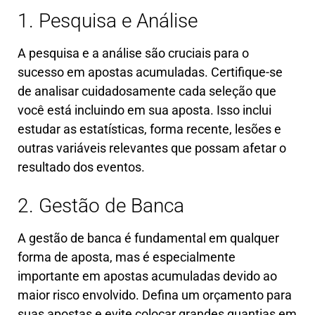
1. Pesquisa e Análise
A pesquisa e a análise são cruciais para o
sucesso em apostas acumuladas. Certifique-se
de analisar cuidadosamente cada seleção que
você está incluindo em sua aposta. Isso inclui
estudar as estatísticas, forma recente, lesões e
outras variáveis relevantes que possam afetar o
resultado dos eventos.
2. Gestão de Banca
A gestão de banca é fundamental em qualquer
forma de aposta, mas é especialmente
importante em apostas acumuladas devido ao
maior risco envolvido. Defina um orçamento para
suas apostas e evite colocar grandes quantias em