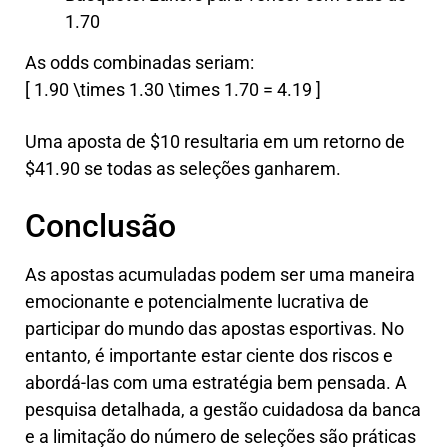
1.70
As odds combinadas seriam:
[ 1.90 \times 1.30 \times 1.70 = 4.19 ]
Uma aposta de $10 resultaria em um retorno de
$41.90 se todas as seleções ganharem.
Conclusão
As apostas acumuladas podem ser uma maneira
emocionante e potencialmente lucrativa de
participar do mundo das apostas esportivas. No
entanto, é importante estar ciente dos riscos e
abordá-las com uma estratégia bem pensada. A
pesquisa detalhada, a gestão cuidadosa da banca
e a limitação do número de seleções são práticas