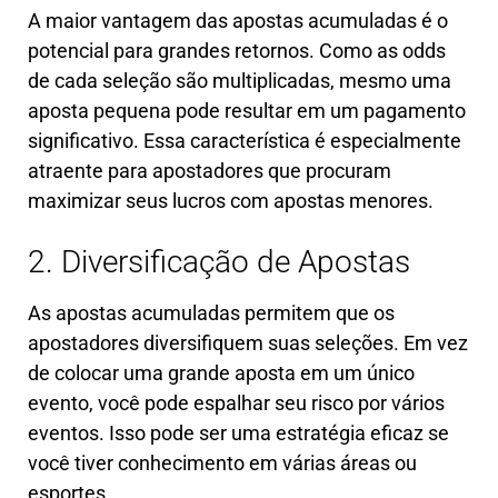
A maior vantagem das apostas acumuladas é o
potencial para grandes retornos. Como as odds
de cada seleção são multiplicadas, mesmo uma
aposta pequena pode resultar em um pagamento
significativo. Essa característica é especialmente
atraente para apostadores que procuram
maximizar seus lucros com apostas menores.
2. Diversificação de Apostas
As apostas acumuladas permitem que os
apostadores diversifiquem suas seleções. Em vez
de colocar uma grande aposta em um único
evento, você pode espalhar seu risco por vários
eventos. Isso pode ser uma estratégia eficaz se
você tiver conhecimento em várias áreas ou
esportes.