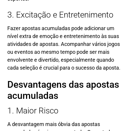
3. Excitação e Entretenimento
Fazer apostas acumuladas pode adicionar um
nível extra de emoção e entretenimento às suas
atividades de apostas. Acompanhar vários jogos
ou eventos ao mesmo tempo pode ser mais
envolvente e divertido, especialmente quando
cada seleção é crucial para o sucesso da aposta.
Desvantagens das apostas
acumuladas
1. Maior Risco
A desvantagem mais óbvia das apostas