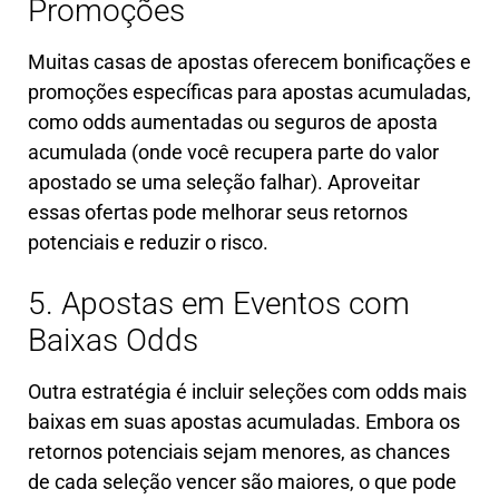
Promoções
Muitas casas de apostas oferecem bonificações e
promoções específicas para apostas acumuladas,
como odds aumentadas ou seguros de aposta
acumulada (onde você recupera parte do valor
apostado se uma seleção falhar). Aproveitar
essas ofertas pode melhorar seus retornos
potenciais e reduzir o risco.
5. Apostas em Eventos com
Baixas Odds
Outra estratégia é incluir seleções com odds mais
baixas em suas apostas acumuladas. Embora os
retornos potenciais sejam menores, as chances
de cada seleção vencer são maiores, o que pode