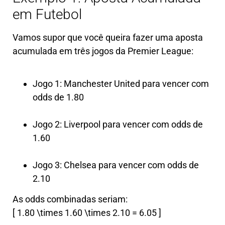
em Futebol
Vamos supor que você queira fazer uma aposta
acumulada em três jogos da Premier League:
Jogo 1: Manchester United para vencer com
odds de 1.80
Jogo 2: Liverpool para vencer com odds de
1.60
Jogo 3: Chelsea para vencer com odds de
2.10
As odds combinadas seriam:
[ 1.80 \times 1.60 \times 2.10 = 6.05 ]